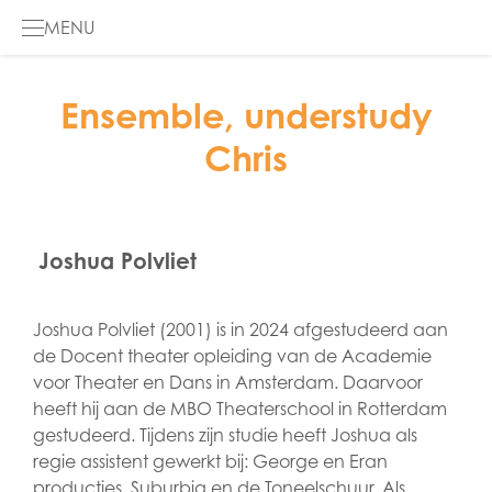
MENU
HOME
Ensemble, understudy
Chris
DE MUSICAL
GALERIJ
Joshua Polvliet
INFO
DE PODCAST
Joshua Polvliet (2001) is in 2024 afgestudeerd aan
de Docent theater opleiding van de Academie
ENGLISH
voor Theater en Dans in Amsterdam. Daarvoor
heeft hij aan de MBO Theaterschool in Rotterdam
gestudeerd. Tijdens zijn studie heeft Joshua als
regie assistent gewerkt bij: George en Eran
producties, Suburbia en de Toneelschuur. Als