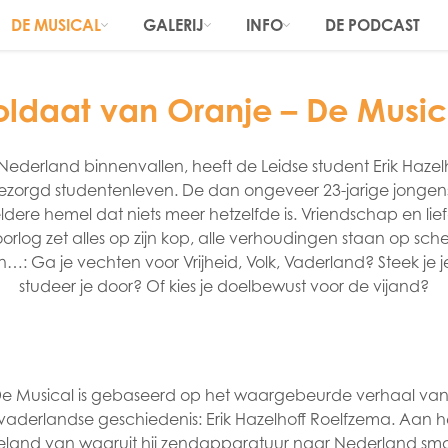
DE MUSICAL
GALERIJ
INFO
DE PODCAST
oldaat van Oranje – De Music
0 Nederland binnenvallen, heeft de Leidse student Erik Hazel
zorgd studentenleven. De dan ongeveer 23-jarige jongens r
ldere hemel dat niets meer hetzelfde is. Vriendschap en liefd
orlog zet alles op zijn kop, alle verhoudingen staan op sche
: Ga je vechten voor Vrijheid, Volk, Vaderland? Steek je j
studeer je door? Of kies je doelbewust voor de vijand?
De Musical is gebaseerd op het waargebeurde verhaal van
ze vaderlandse geschiedenis: Erik Hazelhoff Roelfzema. Aan 
eland van waaruit hij zendapparatuur naar Nederland smokk