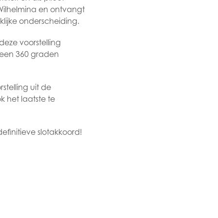
Wilhelmina en ontvangt
nklijke onderscheiding.
deze voorstelling
n een 360 graden
telling uit de
 het laatste te
efinitieve slotakkoord!