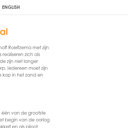
ENGLISH
al
hoff Roelfzema met zijn
ealiseren zich als
e zijn niet langer
rp. Iedereen moet zijn
e kop in het zand en
 één van de grootste
het begin van de oorlog
elt en als piloot