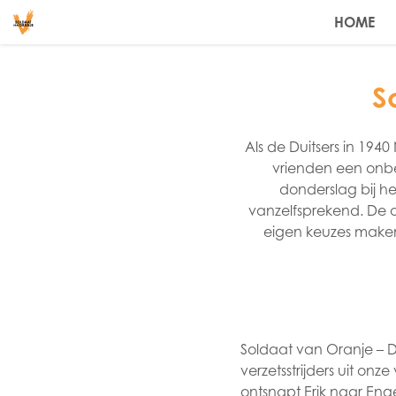
HOME
S
Als de Duitsers in 194
vrienden een onbe
donderslag bij he
vanzelfsprekend. De o
eigen keuzes maken…
Soldaat van Oranje – 
verzetsstrijders uit on
ontsnapt Erik naar Eng