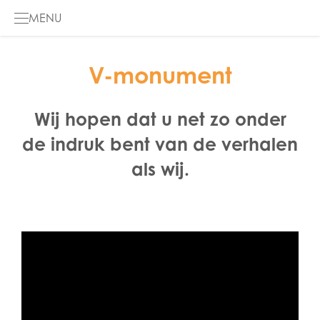
MENU
HOME
V-monument
DE MUSICAL
Wij hopen dat u net zo onder
GALERIJ
de indruk bent van de verhalen
als wij.
INFO
DE PODCAST
ENGLISH