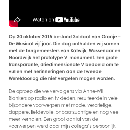
Op 30 oktober 2015 bestond Soldaat van Oranje –
De Musical vijf jaar. Die dag onthulden wij samen
met de burgemeesters van Katwijk, Wassenaar en
Noordwijk het prototype V-monument. Een grote
transparante, driedimensionale V bedoeld om te
vullen met herinneringen aan de Tweede
Wereldoorlog die niet vergeten mogen worden.
De oproep die we vervolgens via Anne-Wil
Blankers op radio en tv deden, resulteerde in vele
bijzondere voorwerpen met mooie, verdrietige,
dappere, liefdevolle, onbaatzuchtige en nog veel
meer verhalen. Een groot aantal van de
voorwerpen werd door mijn collega’s persoonlijk