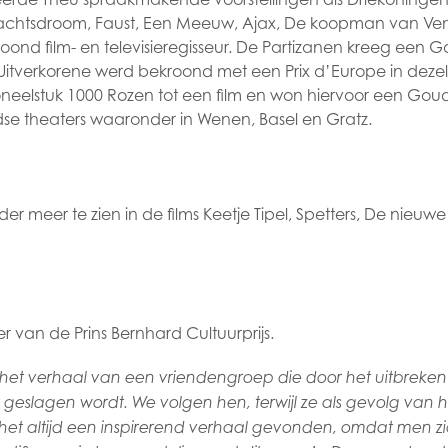
chtsdroom, Faust, Een Meeuw, Ajax, De koopman van Venet
oond film- en televisieregisseur. De Partizanen kreeg een 
itverkorene werd bekroond met een Prix d’Europe in dezelf
oneelstuk 1000 Rozen tot een film en won hiervoor een Goude
dse theaters waaronder in Wenen, Basel en Gratz.
er meer te zien in de films Keetje Tipel, Spetters, De nieuw
 van de Prins Bernhard Cultuurprijs.
s het verhaal van een vriendengroep die door het uitbrek
r geslagen wordt. We volgen hen, terwijl ze als gevolg van 
het altijd een inspirerend verhaal gevonden, omdat men z