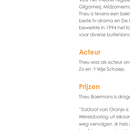
Gilgamesj, Midzomerna
Theu is tevens een bekr
beste tv-drama en De U
bewerkte in 1994 het t
voor diverse buitenlan
Acteur
Theu was als acteur ond
Zo en ‘t Vrije Schaep.
Prijzen
Theu Boermans is drager
“Soldaat van Oranje i
Wereldoorlog uit elkaa
weg vervolgen. Ik heb 