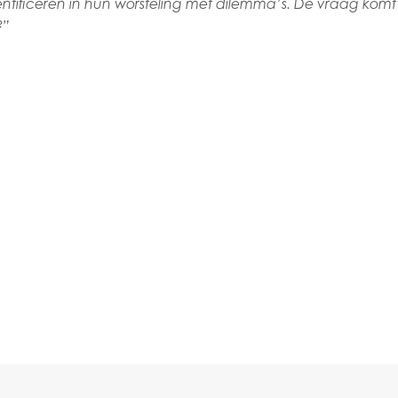
ificeren in hun worsteling met dilemma’s. De vraag komt als
?”