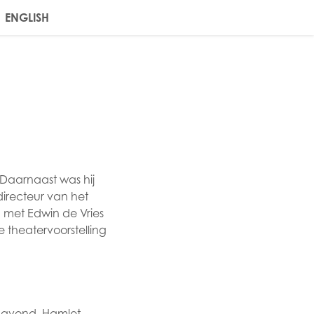
ENGLISH
 Daarnaast was hij
directeur van het
n met Edwin de Vries
 theatervoorstelling
navond, Hamlet,