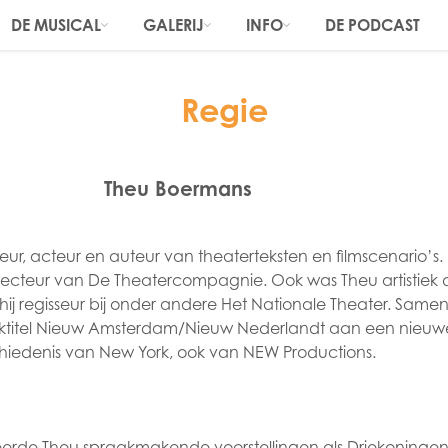
DE MUSICAL
GALERIJ
INFO
DE PODCAST
Regie
Theu Boermans
eur, acteur en auteur van theaterteksten en filmscenario’s.
 directeur van De Theatercompagnie. Ook was Theu artistiek 
 hij regisseur bij onder andere Het Nationale Theater. Same
werktitel Nieuw Amsterdam/Nieuw Nederlandt aan een nieuwe
hiedenis van New York, ook van NEW Productions.
seerde Theu spraakmakende voorstellingen als Driekoninge