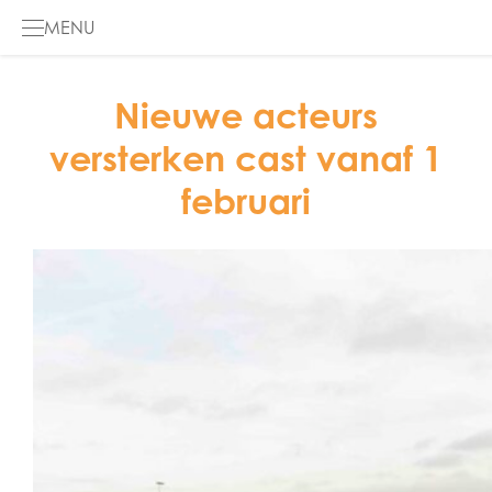
MENU
HOME
Nieuwe acteurs
versterken cast vanaf 1
DE MUSICAL
februari
GALERIJ
INFO
DE PODCAST
ENGLISH