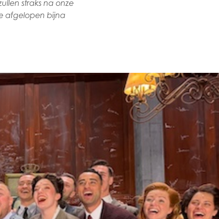
ullen straks na onze
de afgelopen bijna