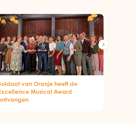
Soldaat van Oranje heeft de
Excellence Musical Award
ontvangen