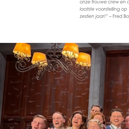
onze trouwe crew en o
laatste voorstelling o
– Fred Bo
zestien jaar!”