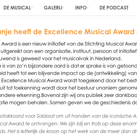
DE MUSICAL
GALERIJ
INFO
DE PODCAST
anje heeft de Excellence Musical Award
Award is een nieuw initiatief van de Stichting Musical Award
uitgereikt aan een organisatie, instituut, persoon of initiatie
wend is geweest voor het musicalvak in Nederland.
 is van zo’n bijzondere aard is dat er sprake is van getoon
id heeft tot een blijvende impact op de (ontwikkeling) va
Excellence Musical Award wordt toegekend door het bestuu
luit tot toekenning wordt door het bestuur unaniem genom
ondere erkenning.Bovenal zijn wij ons publiek zeer dankbaa
tatie mogen behalen. Samen geven we de geschiedenis do
slotakkoord voor Soldaat om uit handen van de iconische A
ical Award te ontvangen. We zijn blij en trots op deze en
ds. Het is letterlijk de kroon op het werk van de meer dan 