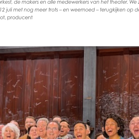
rkest, de makers en alle medewerkers van het theater. We z
p 12 juli met nog meer trots – en weemoed – terugkijken op 
ot, producent