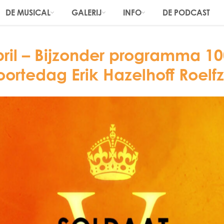
DE MUSICAL
GALERIJ
INFO
DE PODCAST
pril – Bijzonder programma 10
ortedag Erik Hazelhoff Roel