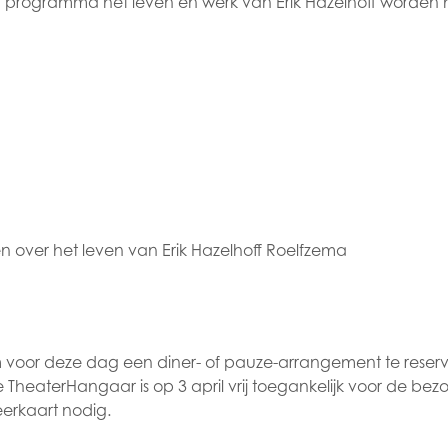
 programma het leven en werk van Erik Hazelhoff worden 
 over het leven van Erik Hazelhoff Roelfzema
 om voor deze dag een diner- of pauze-arrangement te reser
 TheaterHangaar is op 3 april vrij toegankelijk voor de bez
erkaart nodig.