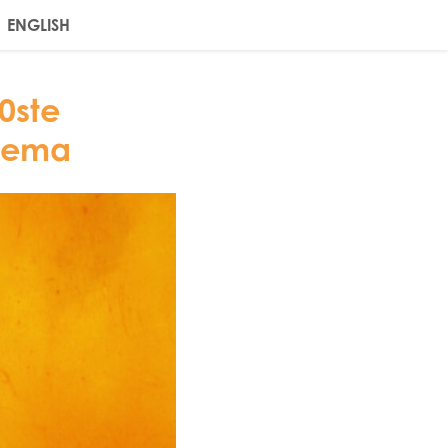
ENGLISH
0ste
fzema