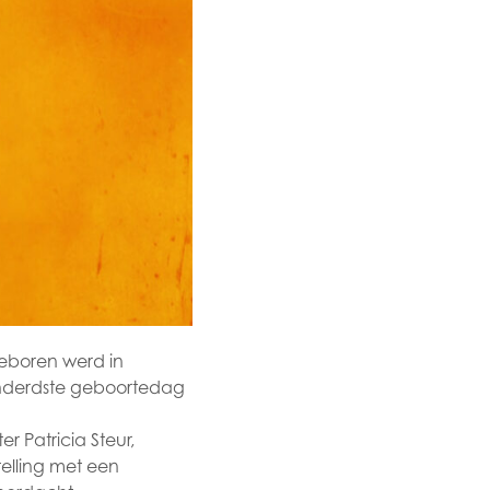
geboren werd in
onderdste geboortedag
r Patricia Steur,
elling met een