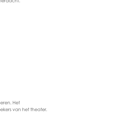
herdacht.
veren. Het
oekers van het theater.