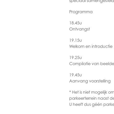
speciaal samengesteld
Programma
18.45u
Ontvangst
19.15u
Welkom en introductie
19.25u
Compilatie van beelden
19.45u
Aanvang voorstelling
* Het is niet mogelijk
parkeerterrein naast de
U heeft dus géén parke