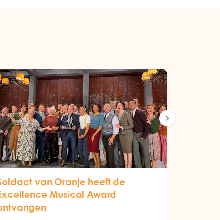
Soldaat van Oranje heeft de
Excellence Musical Award
ontvangen