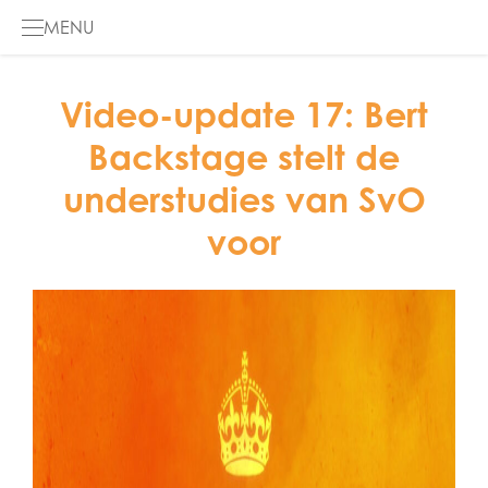
MENU
HOME
Video-update 17: Bert
Backstage stelt de
DE MUSICAL
understudies van SvO
GALERIJ
voor
INFO
DE PODCAST
ENGLISH