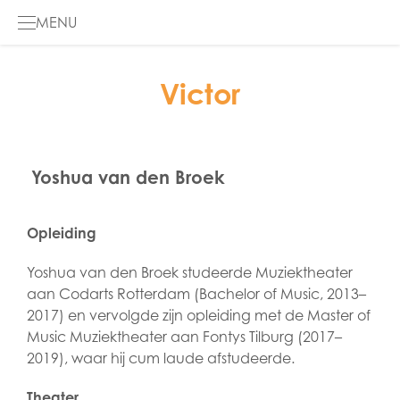
MENU
HOME
Victor
DE MUSICAL
GALERIJ
Yoshua van den Broek
INFO
Opleiding
DE PODCAST
Yoshua van den Broek studeerde Muziektheater
aan Codarts Rotterdam (Bachelor of Music, 2013–
ENGLISH
2017) en vervolgde zijn opleiding met de Master of
Music Muziektheater aan Fontys Tilburg (2017–
2019), waar hij cum laude afstudeerde.
Theater